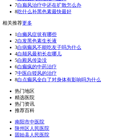
7
白巅风治疗中还在扩散怎么办
8
吃什么补黑色素最快最好
相关推荐
更多
1
白癞风症状有哪些
2
白发黑色素生长液
3
白病癫风不能吃友子吗为什么
4
白颠风最初长在哪儿
5
白殿风传染没
6
白癫疯的中药治疗
7
中医白驳风的治疗
8
白点癫风全白了对身体有影响吗为什么
热门地区
精选医院
热门资讯
推荐百科
南阳市中医院
陕州区人民医院
固始县人民医院