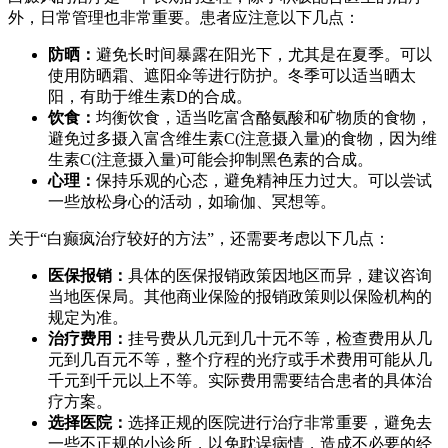
外，日常管理也非常重要。患者应注意以下几点：
防晒：
避免长时间暴露在阳光下，尤其是在夏季。可以
使用防晒霜、遮阳伞等进行防护。冬季可以适当晒太
阳，有助于维生素D的合成。
饮食：
均衡饮食，适当吃富含酪氨酸和矿物质的食物，
避免过多摄入富含维生素C(注意摄入量)的食物，因为维
生素C(注意摄入量)可能会抑制黑色素的合成。
心理：
保持乐观的心态，避免精神压力过大。可以尝试
一些放松身心的活动，如瑜伽、冥想等。
关于“白癫疯治疗较好的方法”，还需要考虑以下几点：
医保报销：
具体的医保报销政策因地区而异，建议咨询
当地医保局。其他商业保险的报销政策则以保险机构的
规定为准。
治疗费用：
挂号费从几元到几十元不等，检查费用从几
元到几百元不等，整个疗程的光疗或手术费用可能从几
千元到千元以上不等。实际费用需要结合患者的具体治
疗方案。
选择医院：
选择正规的医院进行治疗非常重要，避免去
一些不正规的小诊所，以免耽误病情，造成不必要的经