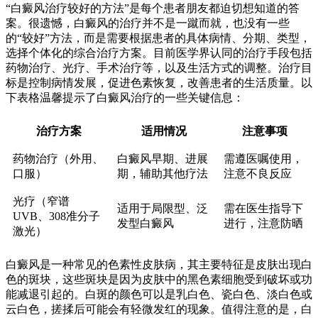
“白癜风治疗较好的方法”是每个患者朋友都迫切想知道的答
案。很遗憾，白癜风的治疗并不是一蹴而就，也没有一些
的“较好”方法，而是需要根据患者的具体病情、分期、类型，
选择个体化的综合治疗方案。目前医学界认同的治疗手段包括
药物治疗、光疗、手术治疗等，以及生活方式的调整。治疗目
标是控制病情发展，促进色素恢复，改善患者的生活质量。以
下表格温馨提示了白癜风治疗的一些关键信息：
治疗方案
适用情况
注意事项
药物治疗（外用、
白癜风早期、进展
需遵医嘱使用，
口服）
期，辅助其他疗法
注意不良反应
光疗（窄谱
适用于局限型、泛
需在医生指导下
UVB、308准分子
发型白癜风
进行，注意防晒
激光）
白癜风是一种常见的色素性皮肤病，其主要特征是皮肤出现白
色的斑块，这些斑块是因为皮肤中的黑色素细胞受到破坏或功
能减退引起的。白斑的颜色可以是乳白色、瓷白色、淡白色或
云白色，搓揉后可能会有轻微发红的现象。值得注意的是，白