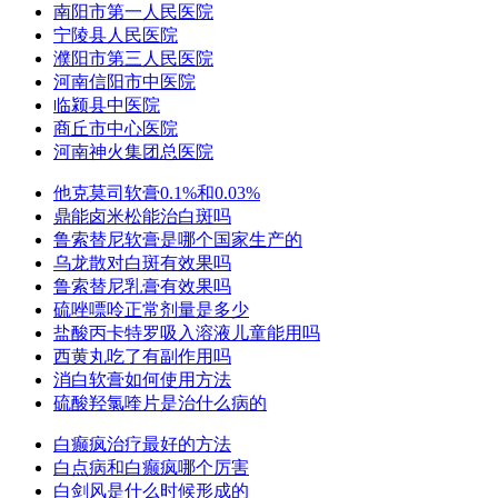
南阳市第一人民医院
宁陵县人民医院
濮阳市第三人民医院
河南信阳市中医院
临颍县中医院
商丘市中心医院
河南神火集团总医院
他克莫司软膏0.1%和0.03%
鼎能卤米松能治白斑吗
鲁索替尼软膏是哪个国家生产的
乌龙散对白斑有效果吗
鲁索替尼乳膏有效果吗
硫唑嘌呤正常剂量是多少
盐酸丙卡特罗吸入溶液儿童能用吗
西黄丸吃了有副作用吗
消白软膏如何使用方法
硫酸羟氯喹片是治什么病的
白癫疯治疗最好的方法
白点病和白癫疯哪个厉害
白剑风是什么时候形成的