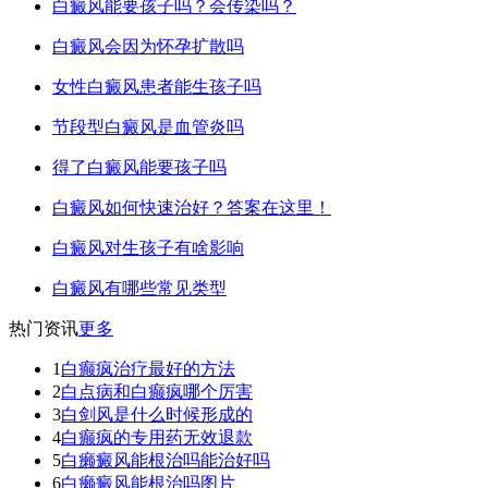
白癜风能要孩子吗？会传染吗？
白癜风会因为怀孕扩散吗
女性白癜风患者能生孩子吗
节段型白癜风是血管炎吗
得了白癜风能要孩子吗
白癜风如何快速治好？答案在这里！
白癜风对生孩子有啥影响
白癜风有哪些常见类型
热门资讯
更多
1
白癫疯治疗最好的方法
2
白点病和白癫疯哪个厉害
3
白剑风是什么时候形成的
4
白癫疯的专用药无效退款
5
白癞癜风能根治吗能治好吗
6
白癞癜风能根治吗图片