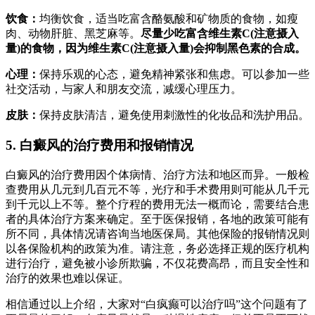
饮食：
均衡饮食，适当吃富含酪氨酸和矿物质的食物，如瘦
肉、动物肝脏、黑芝麻等。
尽量少吃富含维生素C(注意摄入
量)的食物，因为维生素C(注意摄入量)会抑制黑色素的合成。
心理：
保持乐观的心态，避免精神紧张和焦虑。可以参加一些
社交活动，与家人和朋友交流，减缓心理压力。
皮肤：
保持皮肤清洁，避免使用刺激性的化妆品和洗护用品。
5. 白癜风的治疗费用和报销情况
白癜风的治疗费用因个体病情、治疗方法和地区而异。一般检
查费用从几元到几百元不等，光疗和手术费用则可能从几千元
到千元以上不等。整个疗程的费用无法一概而论，需要结合患
者的具体治疗方案来确定。至于医保报销，各地的政策可能有
所不同，具体情况请咨询当地医保局。其他保险的报销情况则
以各保险机构的政策为准。请注意，务必选择正规的医疗机构
进行治疗，避免被小诊所欺骗，不仅花费高昂，而且安全性和
治疗的效果也难以保证。
相信通过以上介绍，大家对“白疯癫可以治疗吗”这个问题有了