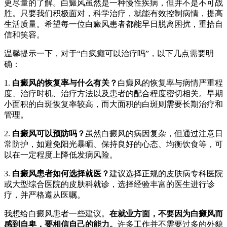
更尽量的了解。白癜风虽然是一种慢性疾病，但并不是不可战
胜。只要我们积极面对，科学治疗，就能有效控制病情，提高
生活质量。希望每一位白癜风患者都能早日脱离困扰，重拾自
信和笑容。
温馨提示一下，对于“白疯癫可以治疗吗”，以下几点需要明
确：
1.
白癜风的恢复率与什么有关？
白癜风的恢复率与病情严重程
度、治疗时机、治疗方法以及患者的配合程度密切相关。早期
小面积的白斑恢复率较高，而大面积的白斑则需要长期治疗和
管理。
2.
白癜风可以预防吗？
虽然白癜风的病因复杂，但通过注意日
常防护，如避免阳光暴晒、保持良好的心态、均衡饮食等，可
以在一定程度上降低发病风险。
3.
白癜风患者如何选择就医？
建议选择正规的皮肤病专科医院
或大型综合医院的皮肤科就诊，选择经验丰富的医生进行诊
疗，并严格遵从医嘱。
我想给白癜风患者一些建议。
在就业方面，不要因为白癜风而
感到自卑，要相信自己的能力。
许多工作并不需要过多的外貌