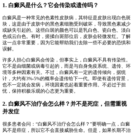
1. 白癜风是什么？它会传染或遗传吗？
白癜风是一种常见的色素性皮肤病，其特征是皮肤出现白色斑
块，这是由于皮肤中的黑色素细胞受到破坏，导致黑色素减少
或缺失引起的。这些白斑的颜色可以是乳白色、瓷白色、淡白
色或云白色。有时，搓揉白斑部位后，皮肤会轻微发红。了解
这一点非常重要，因为它能帮助我们去除一些不必要的恐惧和
误解。
许多人担心白癜风会传染，但事实上，白癜风不具有传染性。
它不是由细菌或病毒引起的，而是与自身免疫系统、遗传、环
境等多种因素有关。不过，白癜风有一定的遗传倾向，据统
计，大约有3%-5%的概率会遗传给下一代。即使有遗传背景，
也不一定就会发病，环境因素也起着重要作用。不必过于担
忧，保持积极乐观的心态更为重要。
2. 白癜风不治疗会怎么样？并不是死症，但需重视
并发症
很多患者会问：“白癜风不治疗会怎么样？”要明确一点，白癜
风不是癌症，所以它不会直接威胁生命。但是，如果长期不治