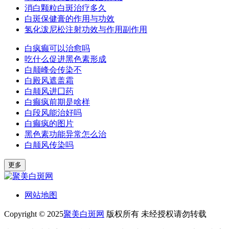
消白颗粒白斑治疗多久
白斑保健膏的作用与功效
氢化泼尼松注射功效与作用副作用
白疯癫可以治愈吗
吃什么促进黑色素形成
白颠峰会传染不
白殿风遮盖霜
白颠风进囗药
白癫疯前期是啥样
白段风能治好吗
白癫疯的图片
黑色素功能异常怎么治
白颠风传染吗
更多
网站地图
Copyright © 2025
聚美白斑网
版权所有 未经授权请勿转载