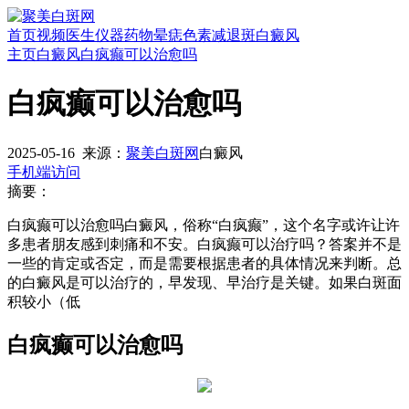
首页
视频
医生
仪器
药物
晕痣
色素减退斑
白癜风
主页
白癜风
白疯癫可以治愈吗
白疯癫可以治愈吗
2025-05-16
来源：
聚美白斑网
白癜风
手机端访问
摘要：
白疯癫可以治愈吗白癜风，俗称“白疯癫”，这个名字或许让许
多患者朋友感到刺痛和不安。白疯癫可以治疗吗？答案并不是
一些的肯定或否定，而是需要根据患者的具体情况来判断。总
的白癜风是可以治疗的，早发现、早治疗是关键。如果白斑面
积较小（低
白疯癫可以治愈吗