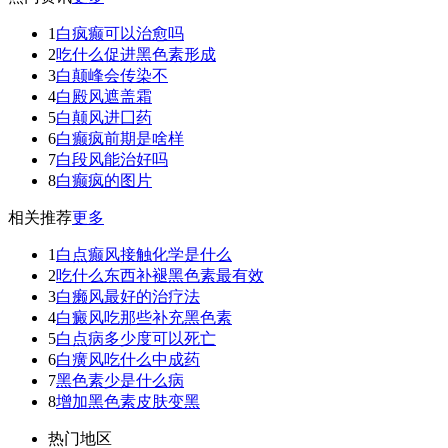
1
白疯癫可以治愈吗
2
吃什么促进黑色素形成
3
白颠峰会传染不
4
白殿风遮盖霜
5
白颠风进囗药
6
白癫疯前期是啥样
7
白段风能治好吗
8
白癫疯的图片
相关推荐
更多
1
白点癫风接触化学是什么
2
吃什么东西补褪黑色素最有效
3
白癞风最好的治疗法
4
白癜风吃那些补充黑色素
5
白点病多少度可以死亡
6
白癀风吃什么中成药
7
黑色素少是什么病
8
增加黑色素皮肤变黑
热门地区