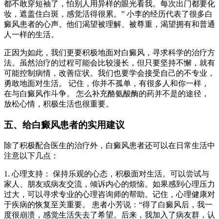
都不敢穿短袖了，怕别人用异样的眼光看我。每次出门都要化
妆，遮盖住白斑，感觉活得很累。” 小李的经历代表了很多白
癜风患者的心声。他们渴望被理解、被尊重，渴望拥有和普通
人一样的生活。
正因为如此，我们更要积极地面对白癜风，寻求科学的治疗方
法。虽然治疗的过程可能会比较漫长，但只要坚持不懈，就有
可能控制病情，改善症状。我们也要学会接受自己的不专业，
勇敢地面对生活。 记住，你并不孤单，有很多人和你一样，
在与白癜风作斗争。 怎么补充酪氨酸酶的药并不是的途径，
放松心情，积极生活也很重要。
五、给白癜风患者的实用建议
除了积极配合医生的治疗外，白癜风患者还可以在日常生活中
注意以下几点：
1. 心理支持： 保持乐观的心态，积极面对生活。可以尝试与
家人、朋友或病友交流，倾诉内心的烦恼。如果感到心理压力
过大，可以寻求专业的心理咨询师的帮助。记住，心理健康对
于疾病的恢复至关重要。 患者小芳说：“得了白癜风后，我一
度很崩溃，感觉生活失去了希望。后来，我加入了病友群，认