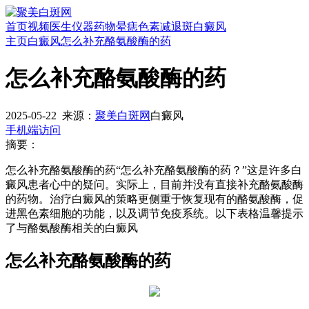
首页
视频
医生
仪器
药物
晕痣
色素减退斑
白癜风
主页
白癜风
怎么补充酪氨酸酶的药
怎么补充酪氨酸酶的药
2025-05-22
来源：
聚美白斑网
白癜风
手机端访问
摘要：
怎么补充酪氨酸酶的药“怎么补充酪氨酸酶的药？”这是许多白
癜风患者心中的疑问。实际上，目前并没有直接补充酪氨酸酶
的药物。治疗白癜风的策略更侧重于恢复现有的酪氨酸酶，促
进黑色素细胞的功能，以及调节免疫系统。以下表格温馨提示
了与酪氨酸酶相关的白癜风
怎么补充酪氨酸酶的药