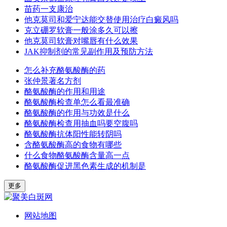
苗药一支康治
他克莫司和爱宁达能交替使用治疗白癜风吗
克立硼罗软膏一般涂多久可以擦
他克莫司软膏对嘴唇有什么效果
JAK抑制剂的常见副作用及预防方法
怎么补充酪氨酸酶的药
张仲景著名方剂
酪氨酸酶的作用和用途
酪氨酸酶检查单怎么看最准确
酪氨酸酶的作用与功效是什么
酪氨酸酶检查用抽血吗要空腹吗
酪氨酸酶抗体阳性能转阴吗
含酪氨酸酶高的食物有哪些
什么食物酪氨酸酶含量高一点
酪氨酸酶促进黑色素生成的机制是
更多
网站地图