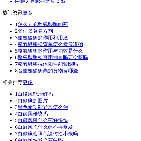
白癜风有哪些常见类型
热门资讯
更多
1
怎么补充酪氨酸酶的药
2
张仲景著名方剂
3
酪氨酸酶的作用和用途
4
酪氨酸酶检查单怎么看最准确
5
酪氨酸酶的作用与功效是什么
6
酪氨酸酶检查用抽血吗要空腹吗
7
酪氨酸酶抗体阳性能转阴吗
8
含酪氨酸酶高的食物有哪些
相关推荐
更多
1
白段风能治好吗
2
白癫疯的图片
3
黑色素功能异常怎么治
4
白颠风传染吗
5
白癫风擦什么药好得快
6
白癫风吃什么药不再复发
7
白癫疯会隔代遗传给小孩吗
8
白癫风毛发会变白吗