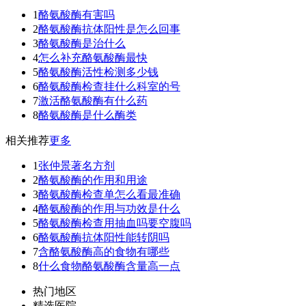
1
酪氨酸酶有害吗
2
酪氨酸酶抗体阳性是怎么回事
3
酪氨酸酶是治什么
4
怎么补充酪氨酸酶最快
5
酪氨酸酶活性检测多少钱
6
酪氨酸酶检查挂什么科室的号
7
激活酪氨酸酶有什么药
8
酪氨酸酶是什么酶类
相关推荐
更多
1
张仲景著名方剂
2
酪氨酸酶的作用和用途
3
酪氨酸酶检查单怎么看最准确
4
酪氨酸酶的作用与功效是什么
5
酪氨酸酶检查用抽血吗要空腹吗
6
酪氨酸酶抗体阳性能转阴吗
7
含酪氨酸酶高的食物有哪些
8
什么食物酪氨酸酶含量高一点
热门地区
精选医院