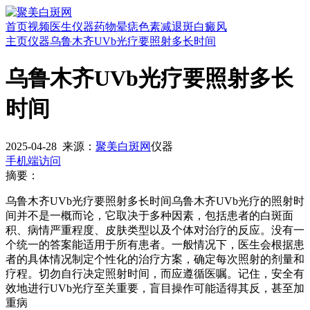
首页
视频
医生
仪器
药物
晕痣
色素减退斑
白癜风
主页
仪器
乌鲁木齐UVb光疗要照射多长时间
乌鲁木齐UVb光疗要照射多长
时间
2025-04-28
来源：
聚美白斑网
仪器
手机端访问
摘要：
乌鲁木齐UVb光疗要照射多长时间乌鲁木齐UVb光疗的照射时
间并不是一概而论，它取决于多种因素，包括患者的白斑面
积、病情严重程度、皮肤类型以及个体对治疗的反应。没有一
个统一的答案能适用于所有患者。一般情况下，医生会根据患
者的具体情况制定个性化的治疗方案，确定每次照射的剂量和
疗程。切勿自行决定照射时间，而应遵循医嘱。记住，安全有
效地进行UVb光疗至关重要，盲目操作可能适得其反，甚至加
重病