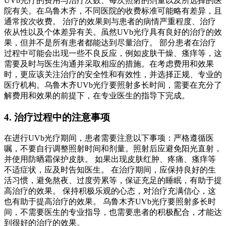
UVb光疗的费用与治疗次数、每次照射的剂量以及所选择的医
院有关。在乌鲁木齐，不同医院的收费标准可能略有差异，且
通常按次收费。 治疗的效果则与患者的病情严重程度、治疗
依从性以及个体差异有关。虽然UVb光疗具有良好的治疗的效
果，但并不是所有患者都能达到尽量治疗。 部分患者在治疗
过程中可能会出现一些不良反应，例如皮肤干燥、瘙痒等，这
需要及时与医生沟通并采取相应的措施。在考虑费用和效果
时，更应该关注治疗的安全性和有效性，并选择正规、专业的
医疗机构。乌鲁木齐UVb光疗要照射多长时间，需要在充分了
解费用和效果的前提下，在专业医生的指导下完成。
4. 治疗过程中的注意事项
在进行UVb光疗期间，患者需要注意以下事项：严格遵循医
嘱，不要自行调整照射时间和剂量。照射后应避免阳光直射，
并使用防晒霜保护皮肤。 如果出现皮肤红肿、疼痛、瘙痒等
不适症状，应及时告知医生。 在治疗期间，应保持良好的生
活习惯，避免熬夜、过度劳累等，保证充足的睡眠，有助于提
高治疗的效果。 保持积极乐观的心态，对治疗充满信心，这
也有助于提高治疗的效果。 乌鲁木齐UVb光疗要照射多长时
间，不需要医生的专业指导，也需要患者的积极配合，才能达
到很好的治疗的效果。