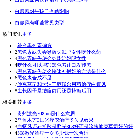
白癜风对生孩子有啥影响
白癜风有哪些常见类型
热门资讯
更多
1
补充黑色素偏方
2
黑色素缺失会导致失眠吗女性吃什么药
3
黑色素缺失怎么办能治好吗女性
4
吃什么可以增加黑色素让白发转黑
5
黑色素缺失怎么快速补最好的方法是什么
6
黑色素合成不足
7
他克莫司和卡泊三醇联合用药治疗白癜风
8
生长因子是结痂前用还是掉痂后用
相关推荐
更多
1
贵州激光308nm是什么意思
2
乌鲁木齐311光疗仪治疗多久见效果
3
白癜风还在扩散是照光308好还是涂抹他克莫司好的好
4
308激光治疗一次多少钱一次合适