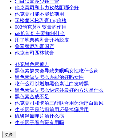
消白软膏多少钱一盒
他克莫司和卡力孜然酊哪个好
他克莫司能不能长期用
孚松卤米松乳膏15g价格
003他克莫司软膏的作用
jak抑制剂主要抑制什么
用了地奈德乳膏开始脱皮
鲁索替尼乳膏国产
他克莫司匹林软膏
补充黑色素偏方
黑色素缺失会导致失眠吗女性吃什么药
黑色素缺失怎么办能治好吗女性
吃什么可以增加黑色素让白发转黑
黑色素缺失怎么快速补最好的方法是什么
黑色素合成不足
他克莫司和卡泊三醇联合用药治疗白癜风
生长因子是结痂前用还是掉痂后用
硫酸羟氯喹片治什么病
生长因子看白斑有用吗
更多