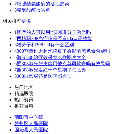
7
增强酪氨酸酶的活性的药
8
酪氨酸酶报告单
相关推荐
更多
1
怀孕的人可以用照308准分子激光吗
2
西格玛308光疗仪是否有fda认证功能
3
准分子和308 led有什么区别
4
308剂量过大起泡脱皮了会影响黑色素合成吗
5
激光308治疗效果怎么样图片大全
6
照308激光脱皮能用他克莫司软膏吗有效果吗
7
照308激光发红一个星期了怎么办
8
308自己买还是医院照合适
热门地区
精选医院
热门资讯
推荐百科
南阳市中医院
陕州区人民医院
固始县人民医院