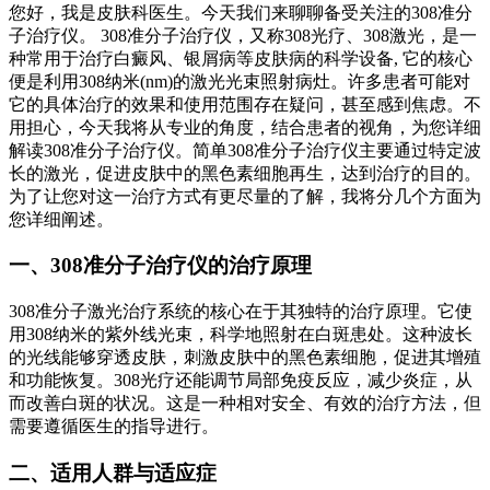
您好，我是皮肤科医生。今天我们来聊聊备受关注的308准分
子治疗仪。 308准分子治疗仪，又称308光疗、308激光，是一
种常用于治疗白癜风、银屑病等皮肤病的科学设备, 它的核心
便是利用308纳米(nm)的激光光束照射病灶。许多患者可能对
它的具体治疗的效果和使用范围存在疑问，甚至感到焦虑。不
用担心，今天我将从专业的角度，结合患者的视角，为您详细
解读308准分子治疗仪。简单308准分子治疗仪主要通过特定波
长的激光，促进皮肤中的黑色素细胞再生，达到治疗的目的。
为了让您对这一治疗方式有更尽量的了解，我将分几个方面为
您详细阐述。
一、308准分子治疗仪的治疗原理
308准分子激光治疗系统的核心在于其独特的治疗原理。它使
用308纳米的紫外线光束，科学地照射在白斑患处。这种波长
的光线能够穿透皮肤，刺激皮肤中的黑色素细胞，促进其增殖
和功能恢复。308光疗还能调节局部免疫反应，减少炎症，从
而改善白斑的状况。这是一种相对安全、有效的治疗方法，但
需要遵循医生的指导进行。
二、适用人群与适应症