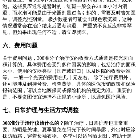
泡。这些反应通常是暂时的，红斑一般会在24-48小时内消
退，而水泡可能是由于光照剂量过高引起的，需要及时告知医
生，调整光照剂量。 极少数患者可能会出现色素沉着，这种
情况通常会在治疗结束后逐渐消退。 严重的不良反应非常罕
见，但如果出现任何不适，请立即就医。
六、费用问题
关于费用问题，308准分子治疗仪的收费方式通常是按光斑面
积计算的。具体费用会受到多种因素的影响，包括治疗的面积
大小、使用的仪器类型（国产或进口）以及医院的收费标准
等。 一般一个光斑的费用在几十元左右。 除了光疗费用外，
还可能涉及到挂号费、检查费等。具体的医保报销政策和保险
报销范围，请以当地医保局或保险机构的规定为准。 重要的
是，不要贪图便宜选择不正规的小诊所，以避免医疗风险。
七、日常护理与生活方式调整
308准分子治疗仪治什么的
？除了治疗，日常护理也非常重
要。防晒是关键。夏季避免在阳光下长时间暴露，外出时应涂
抹防晒霜，穿着长袖衣物。 冬季可以适当晒太阳，有助于黑