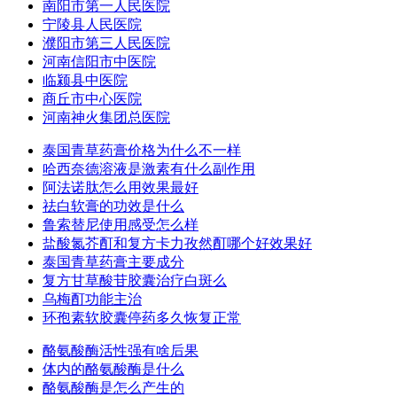
南阳市第一人民医院
宁陵县人民医院
濮阳市第三人民医院
河南信阳市中医院
临颍县中医院
商丘市中心医院
河南神火集团总医院
泰国青草药膏价格为什么不一样
哈西奈德溶液是激素有什么副作用
阿法诺肽怎么用效果最好
祛白软膏的功效是什么
鲁索替尼使用感受怎么样
盐酸氮芥酊和复方卡力孜然酊哪个好效果好
泰国青草药膏主要成分
复方甘草酸苷胶囊治疗白斑么
乌梅酊功能主治
环孢素软胶囊停药多久恢复正常
酪氨酸酶活性强有啥后果
体内的酪氨酸酶是什么
酪氨酸酶是怎么产生的