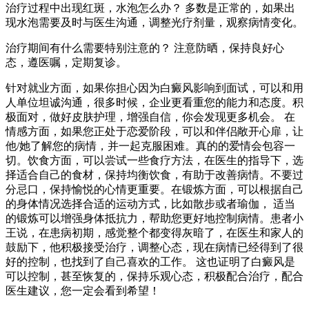
治疗过程中出现红斑，水泡怎么办？ 多数是正常的，如果出
现水泡需要及时与医生沟通，调整光疗剂量，观察病情变化。
治疗期间有什么需要特别注意的？ 注意防晒，保持良好心
态，遵医嘱，定期复诊。
针对就业方面，如果你担心因为白癜风影响到面试，可以和用
人单位坦诚沟通，很多时候，企业更看重您的能力和态度。积
极面对，做好皮肤护理，增强自信，你会发现更多机会。 在
情感方面，如果您正处于恋爱阶段，可以和伴侣敞开心扉，让
他/她了解您的病情，并一起克服困难。真的的爱情会包容一
切。饮食方面，可以尝试一些食疗方法，在医生的指导下，选
择适合自己的食材，保持均衡饮食，有助于改善病情。不要过
分忌口，保持愉悦的心情更重要。在锻炼方面，可以根据自己
的身体情况选择合适的运动方式，比如散步或者瑜伽， 适当
的锻炼可以增强身体抵抗力，帮助您更好地控制病情。患者小
王说，在患病初期，感觉整个都变得灰暗了，在医生和家人的
鼓励下，他积极接受治疗，调整心态，现在病情已经得到了很
好的控制，也找到了自己喜欢的工作。 这也证明了白癜风是
可以控制，甚至恢复的，保持乐观心态，积极配合治疗，配合
医生建议，您一定会看到希望！