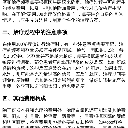
度和治疗频率需要根据医生建议来确定。治疗过程中可能产生
的耗材费用、以及一些其他附加费用，也会对总价格产生影
响。在了解“家用308光疗仪价格表”时，需要结合自身的具体
情况，与医生充分沟通，制定个性化的治疗方案。
三、治疗过程中的注意事项
在使用308光疗仪进行治疗时，有一些注意事项需要牢记。治
疗的频率和剂量必须严格遵循医嘱。 通常一周照射1-2次，每
次2-3分钟。光剂量并不是越大越好，需要根据患者的皮肤光
敏度进行调整。部分患者可能出现轻微的皮肤反应，如红斑或
轻微灼热感，这些反应通常会在24-48小时内消退。如果出现
水泡，则可能是光剂量过高的信号，应及时就医。治疗期间要
避免过度暴晒，尤其是在阳光强烈的夏季，做好防晒措施至关
重要。冬季可以适当晒太阳，但也要适度。
四、其他费用构成
除了仪器本身和光疗的费用外，治疗白癜风还可能涉及其他费
用。例如，挂号费、检查费、药费等。挂号费根据医院的等级
和地区而定，检查费用则包括必要的皮肤检查，如wood灯检