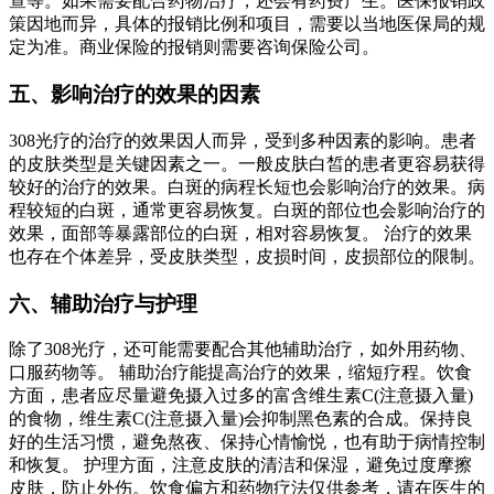
查等。如果需要配合药物治疗，还会有药费产生。医保报销政
策因地而异，具体的报销比例和项目，需要以当地医保局的规
定为准。商业保险的报销则需要咨询保险公司。
五、影响治疗的效果的因素
308光疗的治疗的效果因人而异，受到多种因素的影响。患者
的皮肤类型是关键因素之一。一般皮肤白皙的患者更容易获得
较好的治疗的效果。白斑的病程长短也会影响治疗的效果。病
程较短的白斑，通常更容易恢复。白斑的部位也会影响治疗的
效果，面部等暴露部位的白斑，相对容易恢复。 治疗的效果
也存在个体差异，受皮肤类型，皮损时间，皮损部位的限制。
六、辅助治疗与护理
除了308光疗，还可能需要配合其他辅助治疗，如外用药物、
口服药物等。 辅助治疗能提高治疗的效果，缩短疗程。饮食
方面，患者应尽量避免摄入过多的富含维生素C(注意摄入量)
的食物，维生素C(注意摄入量)会抑制黑色素的合成。保持良
好的生活习惯，避免熬夜、保持心情愉悦，也有助于病情控制
和恢复。 护理方面，注意皮肤的清洁和保湿，避免过度摩擦
皮肤，防止外伤。饮食偏方和药物疗法仅供参考，请在医生的