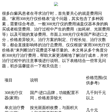
很多白癜风患者在寻求治疗时，首先要关心的就是费用问
题。“家用308光疗仪价格表”这个问题，其实包含了多种因
素，需要综合考虑。一般308光疗仪的费用涵盖仪器本身的购
买或者租赁费用、治疗过程中产生的费用（如耗材、光斑费用
等）以及可能的复诊费用。市面上308光疗仪有国产和进口之
分，价格差异较大。治疗方案的制定、疗程长短、治疗次数
等，都会直接影响终的治疗总费用。仅仅根据“家用308光疗仪
价格表”来判断治疗花费是不够尽量的。本文将从多个角度分
析308光疗治疗费用，帮助大家更清晰地了解治疗成本，并对
治疗过程中的注意事项进行说明。以下表格结合一些常见问
题，初步温馨提示一下相关信息：
价格范围(仅
项目
说明
供参考)
308光疗仪
国产/进口品牌，功能配置不
几千到千元
器(家用)
同，价格差异较大
以上
单次治疗费
按光斑面积收费，与面积大
几十元