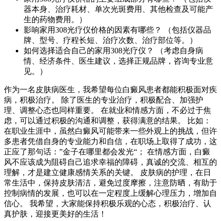
器本身、治疗耗材、单次光斑费用、其他检查及可能产
生的药物费用。）
影响家用308光疗仪价格的因素有哪些？ （包括仪器品
牌、型号、疗程长短、治疗次数、治疗部位等。）
如何选择适合自己的家用308光疗仪？ （考虑自身病
情、经济条件、医生建议，选择正规品牌，咨询专业意
见。）
作为一名皮肤病医生，我希望每位白癜风患者都能积极面对疾
病，积极治疗。 除了医生的专业治疗，积极配合、加强护
理、调整心态也同样重要。 在就业和情感方面，不必过于焦
虑，可以通过积极的沟通和调整，获得满意的结果。 比如：
在职业生涯中，虽然白癜风可能带来一些外观上的挑战，但许
多患者凭借自身的专业能力和自信，在职场上取得了成功，这
正应了那句话：”金子在哪里都会发光“； 在情感方面，白癜
风不应该成为阻碍自己追求幸福的障碍，真诚的交流、相互的
理解，才是建立健康感情关系的关键。 皮肤病的护理，在日
常生活中，保持皮肤清洁，避免过度摩擦，注意防晒，有助于
控制病情的发展，也可以在一定程度上缓解心理压力，增加自
信心。 我希望，大家能保持积极乐观的心态，积极治疗、认
真护肤，迎接更美好的生活！