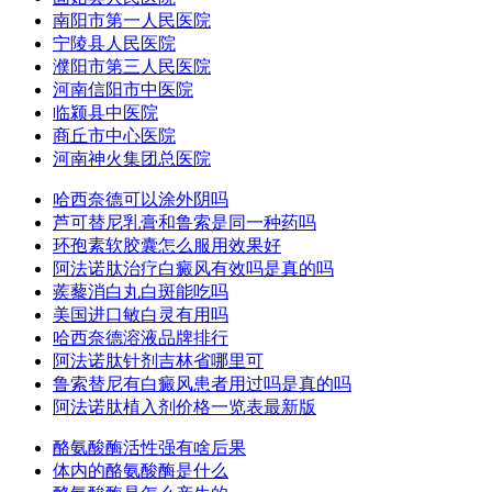
南阳市第一人民医院
宁陵县人民医院
濮阳市第三人民医院
河南信阳市中医院
临颍县中医院
商丘市中心医院
河南神火集团总医院
哈西奈德可以涂外阴吗
芦可替尼乳膏和鲁索是同一种药吗
环孢素软胶囊怎么服用效果好
阿法诺肽治疗白癜风有效吗是真的吗
蒺藜消白丸白斑能吃吗
美国进口敏白灵有用吗
哈西奈德溶液品牌排行
阿法诺肽针剂吉林省哪里可
鲁索替尼有白癜风患者用过吗是真的吗
阿法诺肽植入剂价格一览表最新版
酪氨酸酶活性强有啥后果
体内的酪氨酸酶是什么