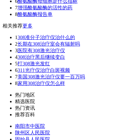
6
酪氨酸酶母细胞是什么指标
7
增强酪氨酸酶的活性的药
8
酪氨酸酶报告单
相关推荐
更多
1
308准分子治疗仪治什么的
2
长期在308治疗室会有辐射吗
3
医院有308激光治疗仪
4
308治疗黑后继续变白
5
打308激光发红
6
311光疗仪治疗白斑视频
7
美国308激光治疗仪要一百万吗
8
家用308治疗仪怎么样
热门地区
精选医院
热门资讯
推荐百科
南阳市中医院
陕州区人民医院
固始县人民医院