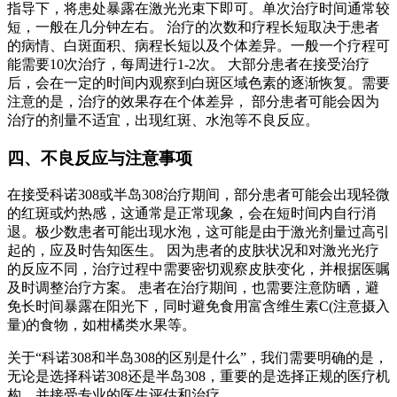
指导下，将患处暴露在激光光束下即可。单次治疗时间通常较
短，一般在几分钟左右。 治疗的次数和疗程长短取决于患者
的病情、白斑面积、病程长短以及个体差异。一般一个疗程可
能需要10次治疗，每周进行1-2次。 大部分患者在接受治疗
后，会在一定的时间内观察到白斑区域色素的逐渐恢复。需要
注意的是，治疗的效果存在个体差异， 部分患者可能会因为
治疗的剂量不适宜，出现红斑、水泡等不良反应。
四、不良反应与注意事项
在接受科诺308或半岛308治疗期间，部分患者可能会出现轻微
的红斑或灼热感，这通常是正常现象，会在短时间内自行消
退。极少数患者可能出现水泡，这可能是由于激光剂量过高引
起的，应及时告知医生。 因为患者的皮肤状况和对激光光疗
的反应不同，治疗过程中需要密切观察皮肤变化，并根据医嘱
及时调整治疗方案。 患者在治疗期间，也需要注意防晒，避
免长时间暴露在阳光下，同时避免食用富含维生素C(注意摄入
量)的食物，如柑橘类水果等。
关于“科诺308和半岛308的区别是什么”，我们需要明确的是，
无论是选择科诺308还是半岛308，重要的是选择正规的医疗机
构，并接受专业的医生评估和治疗。