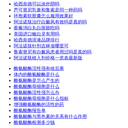
哈西奈德可以涂外阴吗
芦可替尼乳膏和鲁索是同一种药吗
环孢素软胶囊怎么服用效果好
阿法诺肽治疗白癜风有效吗是真的吗
蒺藜消白丸白斑能吃吗
美国进口敏白灵有用吗
哈西奈德溶液品牌排行
阿法诺肽针剂吉林省哪里可
鲁索替尼有白癜风患者用过吗是真的吗
阿法诺肽植入剂价格一览表最新版
酪氨酸酶活性强有啥后果
体内的酪氨酸酶是什么
酪氨酸酶是怎么产生的
酪氨酸酶母细胞是什么
酪氨酸酶活性强怎么办
酪氨酸酶母细胞是什么指标
增强酪氨酸酶的活性的药
酪氨酸酶报告单
酪氨酸酶与黑色素的关系有什么作用
酪氨酸酶检测多少钱