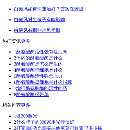
白癜风如何快速治好？答案在这里！
白癜风对生孩子有啥影响
白癜风有哪些常见类型
热门资讯
更多
1
酪氨酸酶活性强有啥后果
2
体内的酪氨酸酶是什么
3
酪氨酸酶是怎么产生的
4
酪氨酸酶母细胞是什么
5
酪氨酸酶活性强怎么办
6
酪氨酸酶母细胞是什么指标
7
增强酪氨酸酶的活性的药
8
酪氨酸酶报告单
相关推荐
更多
1
做308激光
2
什么牌子的308家用光疗仪好
3
打完308激光需要抹他克莫司软膏吗多少钱