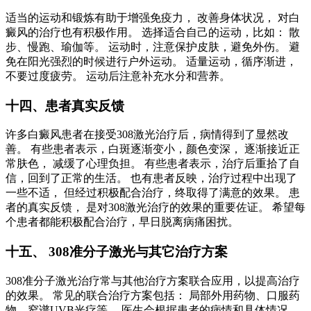
适当的运动和锻炼有助于增强免疫力， 改善身体状况， 对白
癜风的治疗也有积极作用。 选择适合自己的运动，比如： 散
步、慢跑、瑜伽等。 运动时，注意保护皮肤，避免外伤。 避
免在阳光强烈的时候进行户外运动。 适量运动，循序渐进，
不要过度疲劳。 运动后注意补充水分和营养。
十四、患者真实反馈
许多白癜风患者在接受308激光治疗后，病情得到了显然改
善。 有些患者表示，白斑逐渐变小，颜色变深， 逐渐接近正
常肤色， 减缓了心理负担。 有些患者表示，治疗后重拾了自
信，回到了正常的生活。 也有患者反映，治疗过程中出现了
一些不适， 但经过积极配合治疗，终取得了满意的效果。 患
者的真实反馈， 是对308激光治疗的效果的重要佐证。 希望每
个患者都能积极配合治疗，早日脱离病痛困扰。
十五、 308准分子激光与其它治疗方案
308准分子激光治疗常与其他治疗方案联合应用，以提高治疗
的效果。 常见的联合治疗方案包括： 局部外用药物、口服药
物、窄谱UVB光疗等。 医生会根据患者的病情和具体情况，