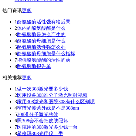
热门资讯
更多
1
酪氨酸酶活性强有啥后果
2
体内的酪氨酸酶是什么
3
酪氨酸酶是怎么产生的
4
酪氨酸酶母细胞是什么
5
酪氨酸酶活性强怎么办
6
酪氨酸酶母细胞是什么指标
7
增强酪氨酸酶的活性的药
8
酪氨酸酶报告单
相关推荐
更多
1
做一次308激光要多少钱
2
医用设备308准分子激光照射视频
3
家用308激光和医院308有什么区别呢
4
窄谱光波紫外线是不是308nm
5
308准分子激光功效
6
照308会不会把皮肤照坏
7
医院用的308激光多少钱一台
8
希格玛308光疗仪二手