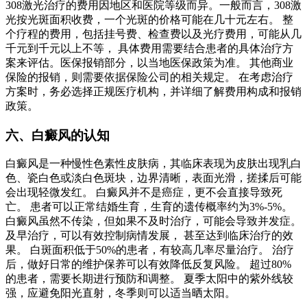
308激光治疗的费用因地区和医院等级而异。一般而言，308激
光按光斑面积收费，一个光斑的价格可能在几十元左右。 整
个疗程的费用，包括挂号费、检查费以及光疗费用，可能从几
千元到千元以上不等， 具体费用需要结合患者的具体治疗方
案来评估。医保报销部分，以当地医保政策为准。 其他商业
保险的报销，则需要依据保险公司的相关规定。 在考虑治疗
方案时，务必选择正规医疗机构，并详细了解费用构成和报销
政策。
六、白癜风的认知
白癜风是一种慢性色素性皮肤病，其临床表现为皮肤出现乳白
色、瓷白色或淡白色斑块，边界清晰，表面光滑，搓揉后可能
会出现轻微发红。 白癜风并不是癌症，更不会直接导致死
亡。 患者可以正常结婚生育，生育的遗传概率约为3%-5%。
白癜风虽然不传染，但如果不及时治疗，可能会导致并发症。
及早治疗，可以有效控制病情发展， 甚至达到临床治疗的效
果。 白斑面积低于50%的患者，有较高几率尽量治疗。 治疗
后，做好日常的维护保养可以有效降低反复风险。 超过80%
的患者，需要长期进行预防和调整。 夏季太阳中的紫外线较
强，应避免阳光直射，冬季则可以适当晒太阳。