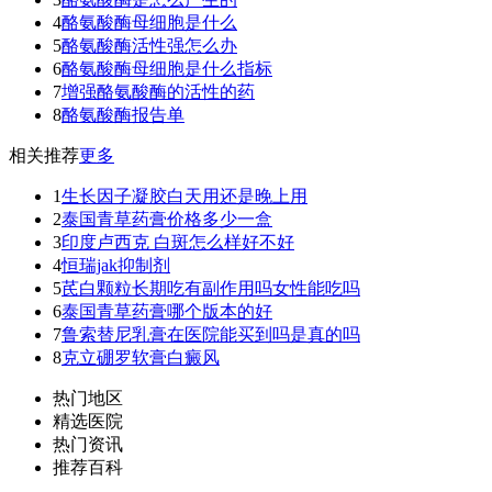
4
酪氨酸酶母细胞是什么
5
酪氨酸酶活性强怎么办
6
酪氨酸酶母细胞是什么指标
7
增强酪氨酸酶的活性的药
8
酪氨酸酶报告单
相关推荐
更多
1
生长因子凝胶白天用还是晚上用
2
泰国青草药膏价格多少一盒
3
印度卢西克 白斑怎么样好不好
4
恒瑞jak抑制剂
5
芪白颗粒长期吃有副作用吗女性能吃吗
6
泰国青草药膏哪个版本的好
7
鲁索替尼乳膏在医院能买到吗是真的吗
8
克立硼罗软膏白癜风
热门地区
精选医院
热门资讯
推荐百科