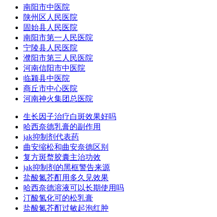
南阳市中医院
陕州区人民医院
固始县人民医院
南阳市第一人民医院
宁陵县人民医院
濮阳市第三人民医院
河南信阳市中医院
临颍县中医院
商丘市中心医院
河南神火集团总医院
生长因子治疗白斑效果好吗
哈西奈德乳膏的副作用
jak抑制剂代表药
曲安缩松和曲安奈德区别
复方斑蝥胶囊主治功效
jak抑制剂的黑框警告来源
盐酸氮芥酊用多久见效果
哈西奈德溶液可以长期使用吗
汀酸氢化可的松乳膏
盐酸氮芥酊过敏起泡红肿