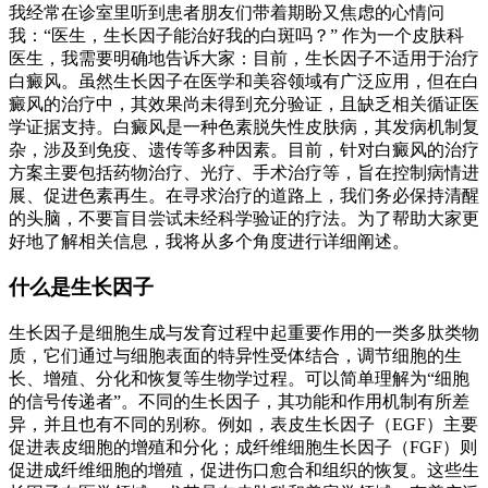
我经常在诊室里听到患者朋友们带着期盼又焦虑的心情问
我：“医生，生长因子能治好我的白斑吗？” 作为一个皮肤科
医生，我需要明确地告诉大家：目前，生长因子不适用于治疗
白癜风。虽然生长因子在医学和美容领域有广泛应用，但在白
癜风的治疗中，其效果尚未得到充分验证，且缺乏相关循证医
学证据支持。白癜风是一种色素脱失性皮肤病，其发病机制复
杂，涉及到免疫、遗传等多种因素。目前，针对白癜风的治疗
方案主要包括药物治疗、光疗、手术治疗等，旨在控制病情进
展、促进色素再生。在寻求治疗的道路上，我们务必保持清醒
的头脑，不要盲目尝试未经科学验证的疗法。为了帮助大家更
好地了解相关信息，我将从多个角度进行详细阐述。
什么是生长因子
生长因子是细胞生成与发育过程中起重要作用的一类多肽类物
质，它们通过与细胞表面的特异性受体结合，调节细胞的生
长、增殖、分化和恢复等生物学过程。可以简单理解为“细胞
的信号传递者”。不同的生长因子，其功能和作用机制有所差
异，并且也有不同的别称。例如，表皮生长因子（EGF）主要
促进表皮细胞的增殖和分化；成纤维细胞生长因子（FGF）则
促进成纤维细胞的增殖，促进伤口愈合和组织的恢复。这些生