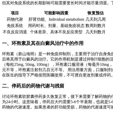
但其对免疫系统的长期影响可能需要更长时间才能尽量消退。
项目
可能影响因素
恢复预估
药物代谢
肝肾功能、Individual metabolism
几天到几周
免疫系统
用药时长、剂量、基础免疫状态
数周到数月
不良反应消退
个体差异、具体不良反应类型
几天到数月
一、环孢素及其在白癜风治疗中的作用
环孢素（新山地明）是一种免疫抑制剂，主要用于治疗自身免
后将其用于白癜风的治疗。它的作用机制是通过抑制T细胞的
（每粒25mg, 50mg, 100mg），环孢素口服溶液（每毫升
元不等，环孢素注射剂几百元不等。 用法用量方面，口服制剂成人
在医生的指导下严格按照医嘱使用，不可擅自更改剂量或停药
二、停药后的药物代谢与残留
讨论环孢素软胶囊停药多久恢复正常，接下来需要了解药物的
为24小时。这意味着，停药后大约需要5-6个半衰期，也就
药物的代谢速度。如果患者的肝功能受损，药物的代谢速度可