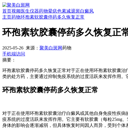
首页
视频
医生
仪器
药物
晕痣
色素减退斑
白癜风
主页
药物
环孢素软胶囊停药多久恢复正常
环孢素软胶囊停药多久恢复正
2025-05-26
来源：
聚美白斑网
药物
手机端访问
摘要：
环孢素软胶囊停药多久恢复正常对于正在使用环孢素软胶囊治
类的处方药，主要通过抑制免疫系统的过度活跃来发挥作用。它主要有
环孢素软胶囊停药多久恢复正常
对于正在使用环孢素软胶囊治疗白癜风或其他自身免疫性疾病
疫系统的过度活跃来发挥作用。它主要有软胶囊（每粒25mg、50
身体的影响会逐渐减弱，但具体恢复时间因人而异，受到个体