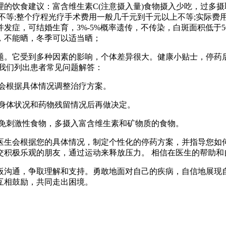
的饮食建议：富含维生素C(注意摄入量)食物摄入少吃，过多摄
不等;整个疗程光疗手术费用一般几千元到千元以上不等;实际费
发症，可结婚生育，3%-5%概率遗传，不传染，白斑面积低于5
，不能晒，冬季可以适当晒；
题。它受到多种因素的影响，个体差异很大。健康小贴士，停药
我们列出患者常见问题解答：
会根据具体情况调整治疗方案。
估身体状况和药物残留情况后再做决定。
避免刺激性食物，多摄入富含维生素和矿物质的食物。
医生会根据您的具体情况，制定个性化的停药方案，并指导您如
交积极乐观的朋友，通过运动来释放压力。 相信在医生的帮助和
沟通，争取理解和支持。勇敢地面对自己的疾病，自信地展现自
互相鼓励，共同走出困境。