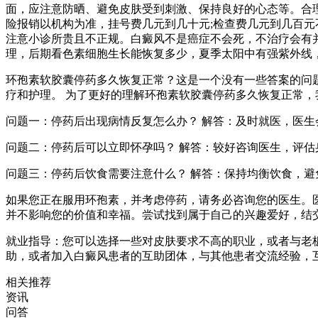
面，应注意防晒、避免皮肤受到刺激、保持良好的心态等。合理
险报销以机构为准，挂号费几元到几十元;检查费几元到几百元
注意小诊所贵且不正规。白癜风不是癌症不会死，不治疗会有并
理，后期看色素细胞生长能恢复多少，夏季太阳中有强紫外线
环孢素软胶囊停药多久恢复正常？这是一个没有一些答案的问
疗和护理。 为了更好的理解环孢素软胶囊停药多久恢复正常，
问题一：停药后出现病情反复怎么办？ 解答：及时就医，医生
问题二：停药后可以立即怀孕吗？ 解答：较好咨询医生，评
问题三：停药后饮食需要注意什么？ 解答：保持均衡饮食，
如果您正在服用环孢素，并考虑停药，请务必咨询您的医生。
并不影响您的价值和幸福。尝试找到属于自己的兴趣爱好，结
就业指导：您可以选择一些对皮肤要求不高的职业，或者与老板
助，或者加入白癜风患者的互助团体，与其他患者交流经验，
相关推荐
资讯
问答