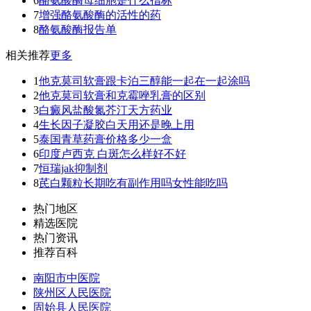
6
酪氨酸酶母细胞是什么指标
7
增强酪氨酸酶的活性的药
8
酪氨酸酶报告单
相关推荐
更多
1
他克莫司软膏跟卡泊三醇能一起在一起涂吗
2
他克莫司软膏和克霉唑乳膏的区别
3
白癜风盐酸氮芥汀天方药业
4
生长因子凝胶白天用还是晚上用
5
泰国青草药膏价格多少一盒
6
印度卢西克 白斑怎么样好不好
7
恒瑞jak抑制剂
8
芪白颗粒长期吃有副作用吗女性能吃吗
热门地区
精选医院
热门资讯
推荐百科
南阳市中医院
陕州区人民医院
固始县人民医院