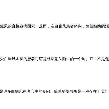
癜风的直接致病因素，反而，在白癜风患者体内，酪氨酸酶的活
受白癜风困扰的患者可谓是既熟悉又陌生的一个词。它并不是遥
能是许多白癜风患者心中的疑问。简单酪氨酸酶是一种存在于我