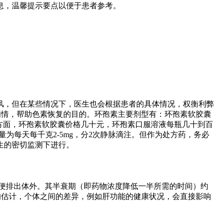
息，温馨提示要点以便于患者参考。
风，但在某些情况下，医生也会根据患者的具体情况，权衡利弊
病情，帮助色素恢复的目的。环孢素主要剂型有：环孢素软胶囊
孢素)。价格方面，环孢素软胶囊价格几十元，环孢素口服溶液每瓶几十到百
量为每天每千克2-5mg，分2次静脉滴注。但作为处方药，务必
生的密切监测下进行。
便排出体外。其半衰期（即药物浓度降低一半所需的时间）约
致的估计，个体之间的差异，例如肝功能的健康状况，会直接影响