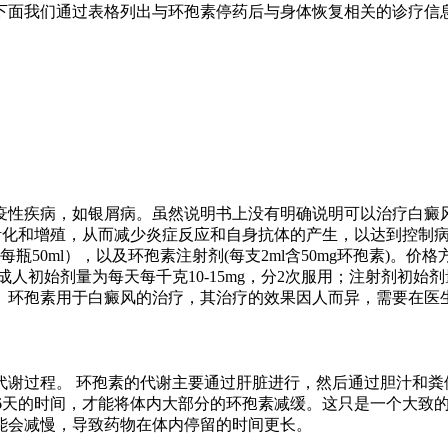
下面我们通过表格列出与环孢素停药后与身体恢复相关的诊疗信
疫性疾病，如银屑病。虽然说明书上没有明确说明可以治疗白癜
活化和增殖，从而减少炎症反应和自身抗体的产生，以达到控制
10mg，每瓶50ml），以及环孢素注射剂(每支2ml含50mg环
初始剂量为每天每千克10-15mg，分2次服用；注射剂初始剂
。环孢素用于白癜风的治疗，其治疗的效果因人而异，需要在医
代谢过程。 环孢素的代谢主要通过肝脏进行，然后通过胆汁和粪
是5-6天的时间，才能将体内大部分的环孢素减缓。这只是一个大
能会减慢，导致药物在体内停留的时间更长。