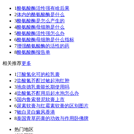
1
酪氨酸酶活性强有啥后果
2
体内的酪氨酸酶是什么
3
酪氨酸酶是怎么产生的
4
酪氨酸酶母细胞是什么
5
酪氨酸酶活性强怎么办
6
酪氨酸酶母细胞是什么指标
7
增强酪氨酸酶的活性的药
8
酪氨酸酶报告单
相关推荐
更多
1
汀酸氢化可的松乳膏
2
盐酸氮芥酊过敏起泡红肿
3
地奈德乳膏能长期使用吗
4
盐酸氮芥酊用后起水泡怎么办
5
国内鲁索替尼软膏上市
6
尿素软膏与红霉素软膏的区别图片
7
敏白灵白癜风香港
8
泰国青草药膏的功效与作用卧佛牌
热门地区