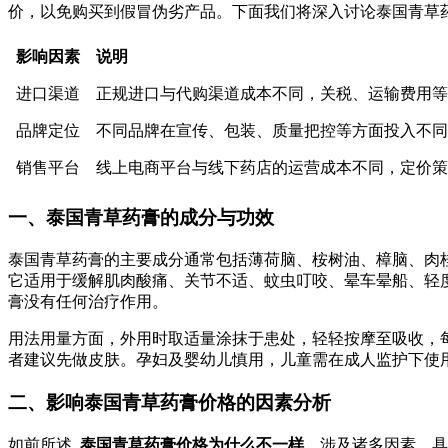
价，以免购买到假冒伪劣产品。下面我们将深入讨论泰国青草
影响因素
说明
进口渠道
正规进口与代购渠道成本不同，关税、运输费用等
品牌定位
不同品牌在宣传、包装、质量把控等方面投入不同
销售平台
线上电商平台与线下药店的运营成本不同，定价策
一、泰国青草药膏的成分与功效
泰国青草药膏的主要成分通常包括薄荷脑、桉树油、樟脑、肉
它适用于缓解肌肉酸痛、关节不适、蚊虫叮咬、晕车晕船、轻
膏没有任何治疗作用。
用法用量方面，外用时取适量涂抹于患处，轻轻按摩至吸收，每
者建议先做皮肤。孕妇及婴幼儿慎用，儿童需在成人监护下使
二、影响泰国青草药膏价格的因素分析
如前所述,
泰国青草药膏价格为什么不一样
，涉及诸多因素。具