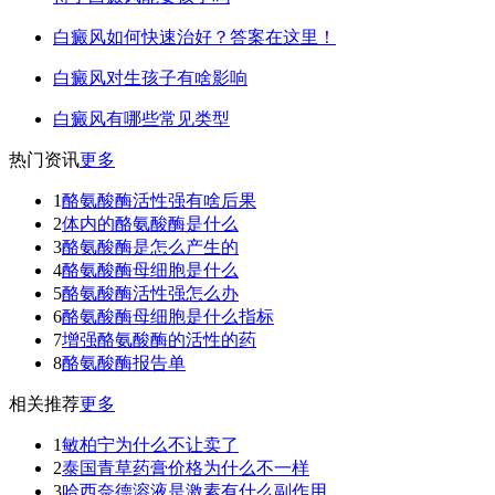
白癜风如何快速治好？答案在这里！
白癜风对生孩子有啥影响
白癜风有哪些常见类型
热门资讯
更多
1
酪氨酸酶活性强有啥后果
2
体内的酪氨酸酶是什么
3
酪氨酸酶是怎么产生的
4
酪氨酸酶母细胞是什么
5
酪氨酸酶活性强怎么办
6
酪氨酸酶母细胞是什么指标
7
增强酪氨酸酶的活性的药
8
酪氨酸酶报告单
相关推荐
更多
1
敏柏宁为什么不让卖了
2
泰国青草药膏价格为什么不一样
3
哈西奈德溶液是激素有什么副作用