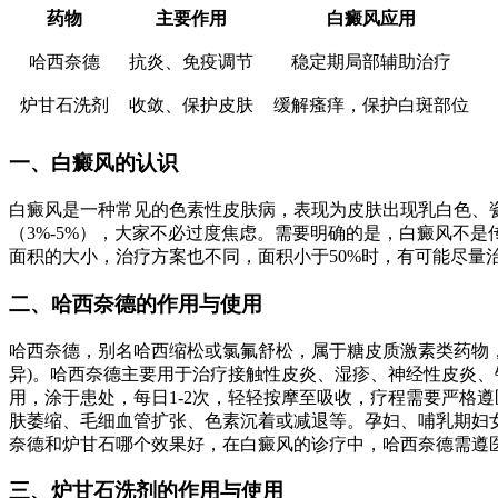
药物
主要作用
白癜风应用
哈西奈德
抗炎、免疫调节
稳定期局部辅助治疗
炉甘石洗剂
收敛、保护皮肤
缓解瘙痒，保护白斑部位
一、白癜风的认识
白癜风是一种常见的色素性皮肤病，表现为皮肤出现乳白色、
（3%-5%），大家不必过度焦虑。需要明确的是，白癜风不
面积的大小，治疗方案也不同，面积小于50%时，有可能尽量
二、哈西奈德的作用与使用
哈西奈德，别名哈西缩松或氯氟舒松，属于糖皮质激素类药物，是
异)。哈西奈德主要用于治疗接触性皮炎、湿疹、神经性皮炎
用，涂于患处，每日1-2次，轻轻按摩至吸收，疗程需要严格
肤萎缩、毛细血管扩张、色素沉着或减退等。孕妇、哺乳期妇
奈德和炉甘石哪个效果好，在白癜风的诊疗中，哈西奈德需遵
三、炉甘石洗剂的作用与使用