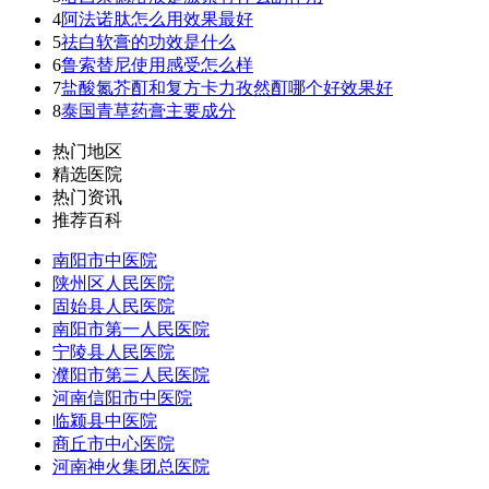
4
阿法诺肽怎么用效果最好
5
祛白软膏的功效是什么
6
鲁索替尼使用感受怎么样
7
盐酸氮芥酊和复方卡力孜然酊哪个好效果好
8
泰国青草药膏主要成分
热门地区
精选医院
热门资讯
推荐百科
南阳市中医院
陕州区人民医院
固始县人民医院
南阳市第一人民医院
宁陵县人民医院
濮阳市第三人民医院
河南信阳市中医院
临颍县中医院
商丘市中心医院
河南神火集团总医院