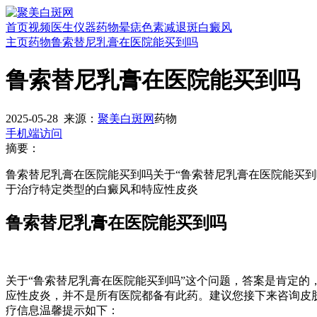
首页
视频
医生
仪器
药物
晕痣
色素减退斑
白癜风
主页
药物
鲁索替尼乳膏在医院能买到吗
鲁索替尼乳膏在医院能买到吗
2025-05-28
来源：
聚美白斑网
药物
手机端访问
摘要：
鲁索替尼乳膏在医院能买到吗关于“鲁索替尼乳膏在医院能买
于治疗特定类型的白癜风和特应性皮炎
鲁索替尼乳膏在医院能买到吗
关于“鲁索替尼乳膏在医院能买到吗”这个问题，答案是肯定
应性皮炎，并不是所有医院都备有此药。建议您接下来咨询皮
疗信息温馨提示如下：