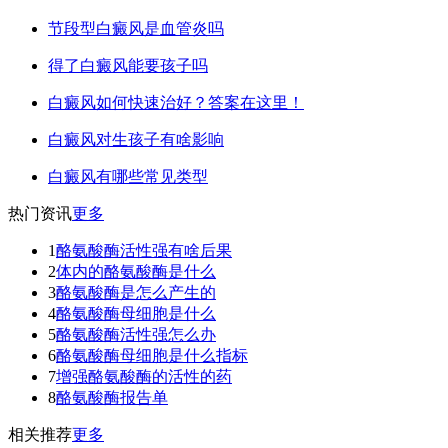
节段型白癜风是血管炎吗
得了白癜风能要孩子吗
白癜风如何快速治好？答案在这里！
白癜风对生孩子有啥影响
白癜风有哪些常见类型
热门资讯
更多
1
酪氨酸酶活性强有啥后果
2
体内的酪氨酸酶是什么
3
酪氨酸酶是怎么产生的
4
酪氨酸酶母细胞是什么
5
酪氨酸酶活性强怎么办
6
酪氨酸酶母细胞是什么指标
7
增强酪氨酸酶的活性的药
8
酪氨酸酶报告单
相关推荐
更多