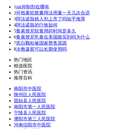
1
jak抑制剂在哪有
2
环孢素软胶囊用法用量一天几次合适
3
阿法诺肽植入剂上市了吗知乎推荐
4
阿法诺肽的疗效如何
5
鲁索替尼软膏用药时间是多久
6
鲁索替尼乳膏在美国能买到吗为什么
7
芪白颗粒被国家禁售原因
8
冷敷凝胶可以长期使用吗
热门地区
精选医院
热门资讯
推荐百科
南阳市中医院
陕州区人民医院
固始县人民医院
南阳市第一人民医院
宁陵县人民医院
濮阳市第三人民医院
河南信阳市中医院