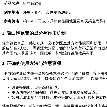
药品名称
驱白铜软膏
剂型规格
外用乳膏剂，常见规格20g/支
参考价格
约50-100元/支（具体价格因地区及购买渠道而异
1. 驱白铜软膏的成分与作用机制
驱白铜软膏是一种处方药，必须凭医生处方才能购买和使用。
的皮肤色素脱失。需要注意的是，驱白铜软膏并不是治疗白癜
其病因尚未尽量明确，因此单一药物治疗往往效果有限。
2. 正确的使用方法与注意事项
“驱白铜软膏多少钱一盒较新价格是多少”了解了价格，接下
吸收，每日2-3次。医生可能会建议配合日晒或光疗，以增强
避免接触眼、口等黏膜部位。
用药期间需严格防晒，避免过度日晒引发光敏反应。
如用药后出现严重红肿、水疱等症状，应立即停药并就医
特别提醒孕妇、哺乳期妇女及儿童，在使用驱白铜软膏时应格