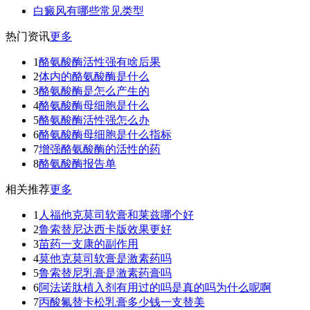
白癜风有哪些常见类型
热门资讯
更多
1
酪氨酸酶活性强有啥后果
2
体内的酪氨酸酶是什么
3
酪氨酸酶是怎么产生的
4
酪氨酸酶母细胞是什么
5
酪氨酸酶活性强怎么办
6
酪氨酸酶母细胞是什么指标
7
增强酪氨酸酶的活性的药
8
酪氨酸酶报告单
相关推荐
更多
1
人福他克莫司软膏和莱兹哪个好
2
鲁索替尼达西卡版效果更好
3
苗药一支康的副作用
4
莫他克莫司软膏是激素药吗
5
鲁索替尼乳膏是激素药膏吗
6
阿法诺肽植入剂有用过的吗是真的吗为什么呢啊
7
丙酸氟替卡松乳膏多少钱一支替美