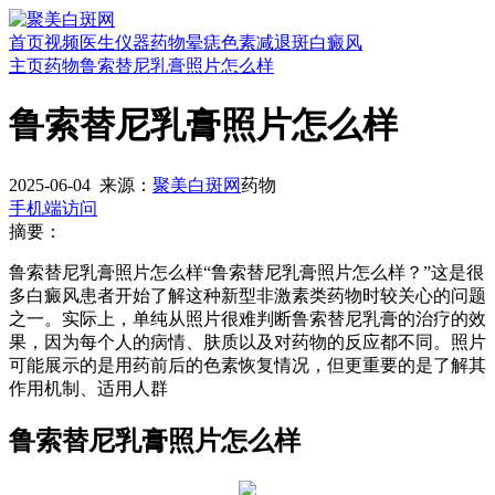
首页
视频
医生
仪器
药物
晕痣
色素减退斑
白癜风
主页
药物
鲁索替尼乳膏照片怎么样
鲁索替尼乳膏照片怎么样
2025-06-04
来源：
聚美白斑网
药物
手机端访问
摘要：
鲁索替尼乳膏照片怎么样“鲁索替尼乳膏照片怎么样？”这是很
多白癜风患者开始了解这种新型非激素类药物时较关心的问题
之一。实际上，单纯从照片很难判断鲁索替尼乳膏的治疗的效
果，因为每个人的病情、肤质以及对药物的反应都不同。照片
可能展示的是用药前后的色素恢复情况，但更重要的是了解其
作用机制、适用人群
鲁索替尼乳膏照片怎么样