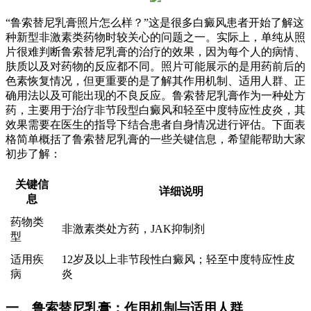
“鲁索替尼乳膏照片怎么样？”这是很多白癜风患者开始了解这
种新型非激素类药物时较关心的问题之一。实际上，单纯从照
片很难判断鲁索替尼乳膏的治疗的效果，因为每个人的病情、
肤质以及对药物的反应都不同。照片可能展示的是用药前后的
色素恢复情况，但更重要的是了解其作用机制、适用人群、正
确用法以及可能出现的不良反应。鲁索替尼乳膏作为一种处方
药，主要用于治疗非节段型白癜风和轻至中度特应性皮炎，其
效果需要在医生的指导下结合患者自身情况进行评估。下面表
格简单概括了鲁索替尼乳膏的一些关键信息，希望能帮助大家
初步了解：
关键信
详细说明
息
药物类
非激素类处方药，JAK抑制剂
型
适用疾
12岁及以上非节段性白癜风；轻至中度特应性皮
病
炎
一、鲁索替尼乳膏：作用机制与适用人群