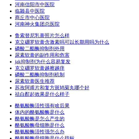
河南信阳市中医院
临颍县中医院
商丘市中心医院
河南神火集团总医院
鲁索替尼乳膏照片怎么样
克立硼罗软膏含激素吗可以长期用吗为什么
磷酸二酯酶抑制剂外用
尿素软膏的副作用和危害
jak抑制剂为什么容易复发
克立硼罗软膏越擦越痒
磷酸二酯酶抑制剂机制
尿素软膏医生推荐
苏孜阿甫片和复方斑鸠菊丸哪个好
祛白酊起效果是什么样子
酪氨酸酶活性强有啥后果
体内的酪氨酸酶是什么
酪氨酸酶是怎么产生的
酪氨酸酶母细胞是什么
酪氨酸酶活性强怎么办
酪氨酸酶母细胞是什么指标