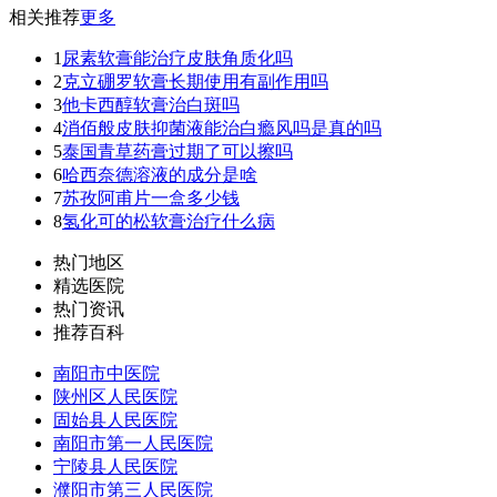
相关推荐
更多
1
尿素软膏能治疗皮肤角质化吗
2
克立硼罗软膏长期使用有副作用吗
3
他卡西醇软膏治白斑吗
4
消佰般皮肤抑菌液能治白瘾风吗是真的吗
5
泰国青草药膏过期了可以擦吗
6
哈西奈德溶液的成分是啥
7
苏孜阿甫片一盒多少钱
8
氢化可的松软膏治疗什么病
热门地区
精选医院
热门资讯
推荐百科
南阳市中医院
陕州区人民医院
固始县人民医院
南阳市第一人民医院
宁陵县人民医院
濮阳市第三人民医院