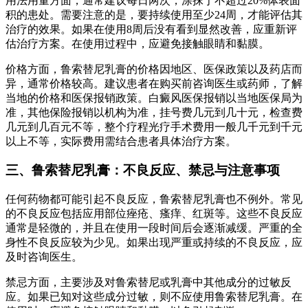
用法用量方面，通常建议每日两次，涂抹于不超过20%体表面
积的患处。需要注意的是，要持续使用至少24周，才能评估其
治疗的效果。如果在使用8周后没有看到显然改善，应重新评
估治疗方案。在使用过程中，应避免接触眼睛和黏膜。
价格方面，鲁索替尼乳膏的价格因地区、医保政策以及药店而
异，通常价格较高。建议患者在购买前咨询医生或药师，了解
当地的价格和医保报销政策。白癜风医保报销以当地医保局为
准，其他保险报销以机构为准，挂号费几元到几十元，检查费
几元到几百元不等，整个疗程光疗手术费用一般几千元到千元
以上不等，实际费用需结合患者具体治疗方案。
三、鲁索替尼乳膏：不良反应、禁忌与注意事项
任何药物都可能引起不良反应，鲁索替尼乳膏也不例外。常见
的不良反应包括应用部位痤疮、瘙痒、红斑等。这些不良反应
通常是轻微的，并且在使用一段时间后会逐渐减缓。严重的全
身性不良反应较为少见。如果出现严重或持续的不良反应，应
及时咨询医生。
禁忌方面，主要涉及对鲁索替尼或乳膏中其他成分的过敏反
应。如果已知对这些成分过敏，则不应使用鲁索替尼乳膏。在