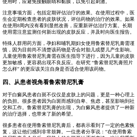
使用时，应避免接触眼睛和黏膜，以免引起刺激。
注意事项方面，包括定期评估治疗的效果。在使用过程中，医
生会定期检查患者的皮肤状况，评估药物的治疗的效果。如果
在使用8周内没有看到显然改善，应重新评估治疗方案。长期
使用需注意监测任何新出现的皮肤反应，并及时向医生报告。
特殊人群用药方面，孕妇和哺乳期妇女使用鲁索替尼乳膏需谨
慎，因为目前尚不清楚该药物是否会对胎儿或婴儿产生影响。
儿童使用鲁索替尼乳膏需在医生指导下进行，因为儿童的皮肤
更加敏感，更容易出现不良反应。在研究 “鲁索替尼乳膏照片
怎么样” 的更应该关注自身是否适合使用该药物。
四、从患者视角看鲁索替尼乳膏
对于白癜风患者白斑不仅仅是皮肤上的问题，更是一种心理上
的负担。很多患者因为白斑而感到自卑、焦虑，甚至影响到社
交和工作。鲁索替尼乳膏的出现，为白癜风患者提供了一种新
的治疗选择，也带来了新的希望。
很多患者在使用鲁索替尼乳膏后，都表示看到了一定的色素恢
复，这让他们感到非常鼓舞。一位患者分享说：“在使用鲁索