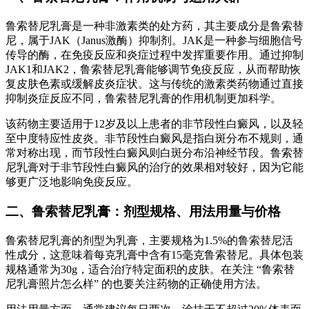
鲁索替尼乳膏是一种非激素类的处方药，其主要成分是鲁索替
尼，属于JAK（Janus激酶）抑制剂。JAK是一种参与细胞信号
传导的酶，在免疫反应和炎症过程中发挥重要作用。通过抑制
JAK1和JAK2，鲁索替尼乳膏能够调节免疫反应，从而帮助恢
复皮肤色素或缓解皮炎症状。这与传统的激素类药物通过直接
抑制炎症反应不同，鲁索替尼乳膏的作用机制更加科学。
该药物主要适用于12岁及以上患者的非节段性白癜风，以及轻
至中度特应性皮炎。非节段性白癜风是指白斑分布不规则，通
常对称出现，而节段性白癜风则白斑分布沿神经节段。鲁索替
尼乳膏对于非节段性白癜风的治疗的效果相对较好，因为它能
够更广泛地影响免疫反应。
二、鲁索替尼乳膏：剂型规格、用法用量与价格
鲁索替尼乳膏的剂型为乳膏，主要规格为1.5%的鲁索替尼活
性成分，这意味着每克乳膏中含有15毫克鲁索替尼。具体包装
规格通常为30g，适合治疗特定面积的皮肤。在关注 “鲁索替
尼乳膏照片怎么样” 的也要关注药物的正确使用方法。